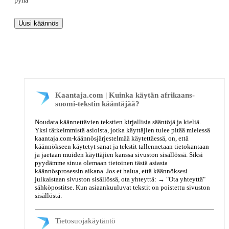
pyhä
Kaantaja.com | Kuinka käytän afrikaans-
suomi-tekstin kääntäjää?
Noudata käännettävien tekstien kirjallisia sääntöjä ja kieliä.
Yksi tärkeimmistä asioista, jotka käyttäjien tulee pitää mielessä
kaantaja.com-käännösjärjestelmää käytettäessä, on, että
käännökseen käytetyt sanat ja tekstit tallennetaan tietokantaan
ja jaetaan muiden käyttäjien kanssa sivuston sisällössä. Siksi
pyydämme sinua olemaan tietoinen tästä asiasta
käännösprosessin aikana. Jos et halua, että käännöksesi
julkaistaan sivuston sisällössä, ota yhteyttä: →
"Ota yhteyttä"
sähköpostitse. Kun asiaankuuluvat tekstit on poistettu sivuston
sisällöstä.
Tietosuojakäytäntö